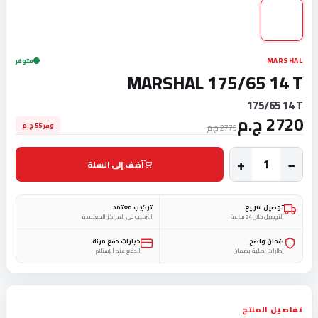
MARSHAL
متوفر
MARSHAL 175/65 14 T
175/65 14 T
2720 ج.م
وفر 55 ج.م
2775 ج.م
+
−
أضف إلى السلة
توصيل سريع
تركيب معتمد
التوصيل خلال 24 ساعة
التركيب في المراكز المعتمدة
ضمان واضح
خيارات دفع مرنة
إطارات أصلية بضمان
الدفع عند الإستلام
تفاصيل المنتج