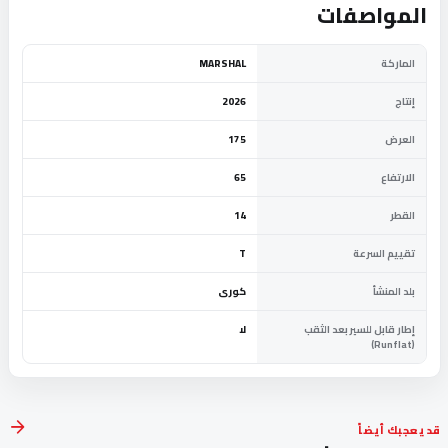
المواصفات
الماركة
MARSHAL
إنتاج
2026
العرض
175
الارتفاع
65
القطر
14
تقييم السرعة
T
بلد المنشأ
كورى
إطار قابل للسير بعد الثقب
لا
(Runflat)
قد يعجبك أيضاً