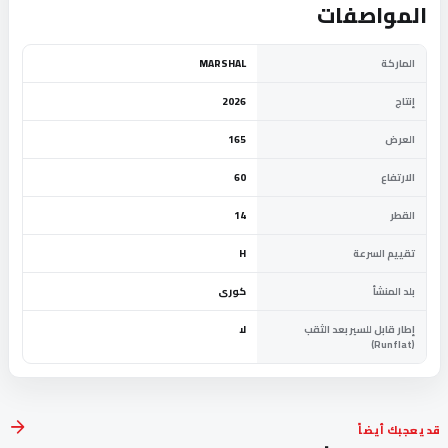
المواصفات
الماركة
MARSHAL
إنتاج
2026
العرض
165
الارتفاع
60
القطر
14
تقييم السرعة
H
بلد المنشأ
كورى
إطار قابل للسير بعد الثقب
لا
(Runflat)
قد يعجبك أيضاً