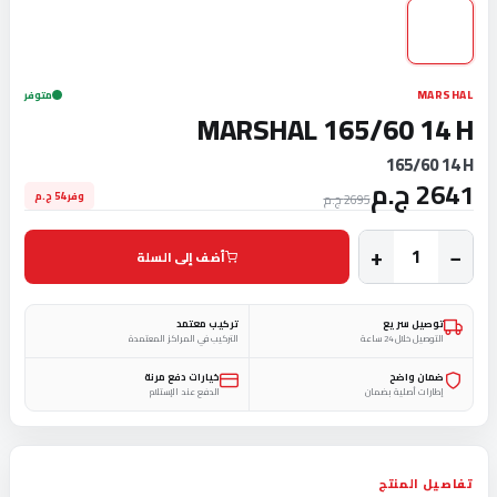
MARSHAL
متوفر
MARSHAL 165/60 14 H
165/60 14 H
2641 ج.م
وفر 54 ج.م
2695 ج.م
+
−
أضف إلى السلة
توصيل سريع
تركيب معتمد
التوصيل خلال 24 ساعة
التركيب في المراكز المعتمدة
ضمان واضح
خيارات دفع مرنة
إطارات أصلية بضمان
الدفع عند الإستلام
تفاصيل المنتج