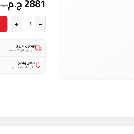
2881 ج.م
2940 ج.
+
−
توصيل سريع
التوصيل خلال 24 ساعة
ضمان واضح
إطارات أصلية بضمان