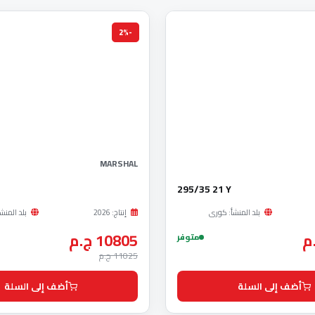
-2%
MARSHAL
295/35 21 Y
بلد المنشأ: كورى
إنتاج: 2026
بلد المنش
10805 ج.م
متوفر
11025 ج.م
أضف إلى السلة
أضف إلى السلة