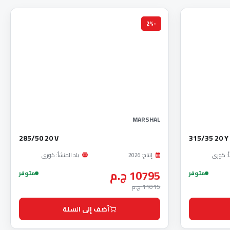
-2%
MARSHAL
285/50 20 V
315/35 20 Y
أ: كورى
إنتاج: 2026
بلد المنشأ: كورى
10795 ج.م
متوفر
متوفر
11015 ج.م
أضف إلى السلة