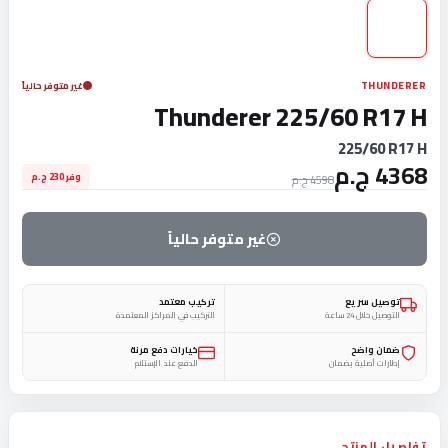
THUNDERER
غير متوفر حالياً
Thunderer 225/60 R17 H
225/60 R17 H
4368 ج.م
وفر 230 ج.م
4598 ج.م
غير متوفر حالياً
توصيل سريع
تركيب معتمد
التوصيل خلال 24 ساعة
التركيب في المراكز المعتمدة
ضمان واضح
خيارات دفع مرنة
إطارات أصلية بضمان
الدفع عند الإستلام
تفاصيل المنتج