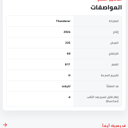
المواصفات
الماركة
Thunderer
إنتاج
2024
العرض
225
الارتفاع
60
القطر
R17
تقييم السرعة
H
بلد المنشأ
تايلاند
إطار قابل للسير بعد الثقب
لا
(Runflat)
قد يعجبك أيضاً