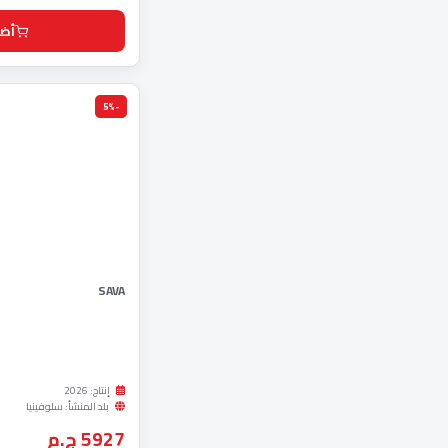
أضف
-5%
SAVA
إنتاج: 2026
بلد المنشأ: سلوفينيا
5927 ج.م