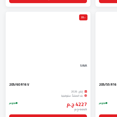
-5%
SAVA
205/60 R16 V
205/55 R16
إنتاج: 2026
بلد المنشأ: سلوفينيا
4227 ج.م
متوفر
متوفر
4449 ج.م