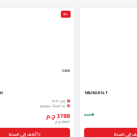
-5%
SAVA
 H
185/60 R14 T
إنتاج: 2026
بلد المنشأ: سلوفينيا
3788 ج.م
متوفر
3987 ج.م
 إلى السلة
أضف إلى السلة