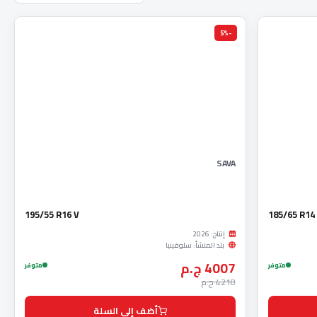
-5%
SAVA
195/55 R16 V
185/65 R14
إنتاج: 2026
بلد المنشأ: سلوفينيا
4007 ج.م
متوفر
متوفر
4218 ج.م
أضف إلى السلة