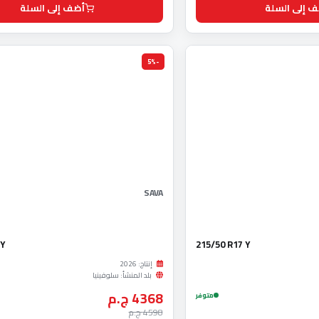
 إلى السلة
أضف إلى السلة
-5%
SAVA
 Y
215/50 R17 Y
إنتاج: 2026
بلد المنشأ: سلوفينيا
4368 ج.م
متوفر
4598 ج.م