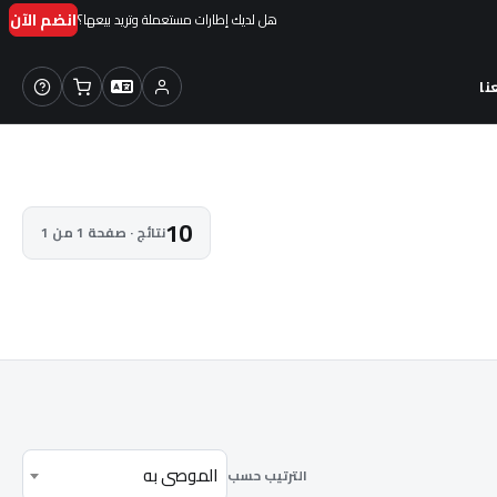
انضم الآن
هل لديك إطارات مستعملة وتريد بيعها؟
نا
10
نتائج · صفحة 1 من 1
الموصى به
الترتيب حسب