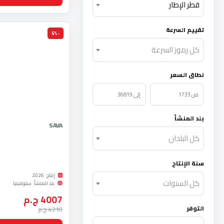
قطر الإطار
تقييم السرعة
-5%
كل رموز السرعة
نطاق السعر
أقل سعر
أعلى سعر
بلد المنشأ
SAVA
كل البلدان
سنة الإنتاج
إنتاج: 2026
كل السنوات
بلد المنشأ: سلوفينيا
4007 ج.م
التوفر
4218 ج.م