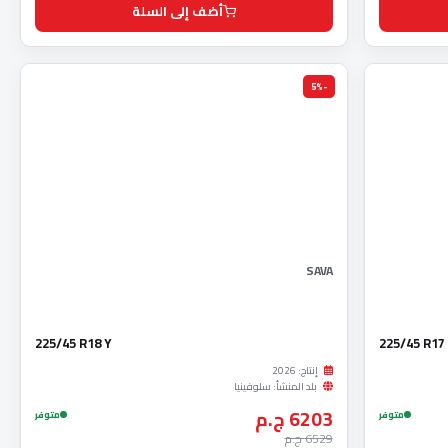
أضف إلى السلة
-5%
SAVA
225/45 R18 Y
225/45 R17
إنتاج: 2026
بلد المنشأ: سلوفينيا
6203 ج.م
متوفر
متوفر
6529 ج.م