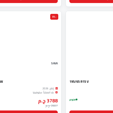
-5%
SAVA
 W
195/65 R15 V
إنتاج: 2026
بلد المنشأ: سلوفينيا
3788 ج.م
متوفر
3987 ج.م