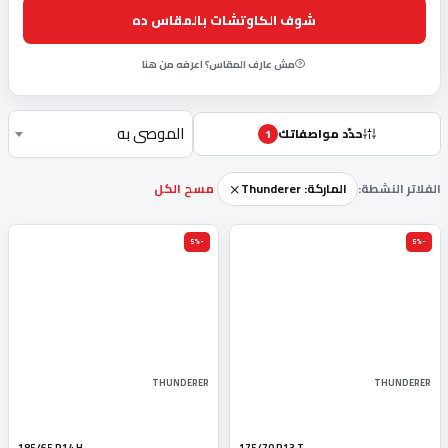
شوف الكاوتشات بالمقاس ده
مش عارف المقاس؟ اعرفه من هنا
الموصى به
حدّد مواصفاتك
1
الفلاتر النشطة:
الماركة: Thunderer
مسح الكل
-5%
-5%
THUNDERER
THUNDERER
185/65 R14 H
175/70 R13 T